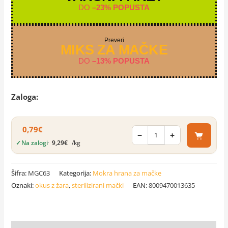
DO
–23% POPUSTA
Preveri
MIKS ZA MAČKE
DO
–13% POPUSTA
Zaloga:
0,79
€
−
+
✓
Na zalogi
·
9,29
€
/kg
Šifra:
MGC63
Kategorija:
Mokra hrana za mačke
Oznaki:
okus z žara
,
sterilizirani mački
EAN:
8009470013635