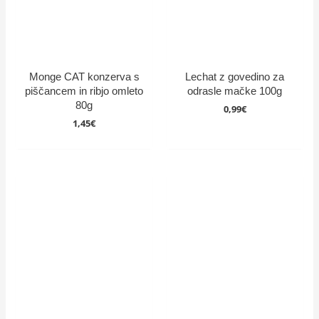
Monge CAT konzerva s
Lechat z govedino za
piščancem in ribjo omleto
odrasle mačke 100g
80g
0,99
€
1,45
€