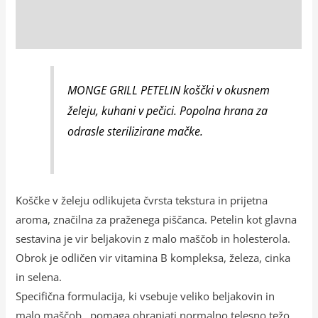
Opis
Dodatne podrobnosti
MONGE GRILL PETELIN koščki v okusnem
želeju, kuhani v pečici. Popolna hrana za
odrasle sterilizirane mačke.
Koščke v želeju odlikujeta čvrsta tekstura in prijetna
aroma, značilna za praženega piščanca. Petelin kot glavna
sestavina je vir beljakovin z malo maščob in holesterola.
Obrok je odličen vir vitamina B kompleksa, železa, cinka
in selena.
Specifična formulacija, ki vsebuje veliko beljakovin in
malo maščob, pomaga ohranjati normalno telesno težo