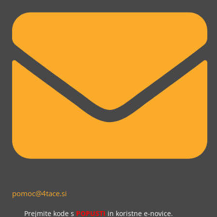
pomoc@4tace.si
Prejmite kode s
POPUSTI
in koristne e-novice.