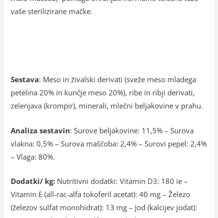
vaše sterilizirane mačke.
Sestava
: Meso in živalski derivati ​​(sveže meso mladega
petelina 20% in kunčje meso 20%), ribe in ribji derivati,
zelenjava (krompir), minerali, mlečni beljakovine v prahu.
Analiza sestavin
: Surove beljakovine: 11,5% – Surova
vlakna: 0,5% – Surova maščoba: 2,4% – Surovi pepel: 2,4%
– Vlaga: 80%.
Dodatki/ kg:
Nutritivni dodatki: Vitamin D3: 180 ie –
Vitamin E (all-rac-alfa tokoferil acetat): 40 mg – Železo
(železov sulfat monohidrat): 13 mg – Jod (kalcijev jodat):