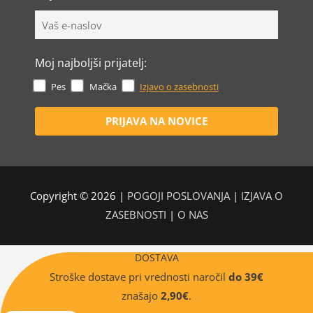
Moj najboljši prijatelj:
Pes
Mačka
Izjavo o zasebnosti
Copyright © 2026 |
POGOJI POSLOVANJA
|
IZJAVA O
ZASEBNOSTI
|
O NAS
DOSTAVA
Stroške dostave pri vrednosti naročil
do 39€
znašajo
2,90€
.