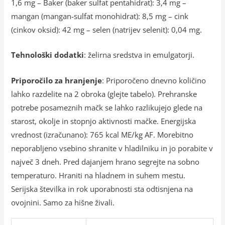
1,6 mg – Baker (baker sulfat pentahidrat): 3,4 mg –
mangan (mangan-sulfat monohidrat): 8,5 mg – cink
(cinkov oksid): 42 mg – selen (natrijev selenit): 0,04 mg.
Tehnološki dodatki
: želirna sredstva in emulgatorji.
Priporočilo za hranjenje
: Priporočeno dnevno količino
lahko razdelite na 2 obroka (glejte tabelo). Prehranske
potrebe posameznih mačk se lahko razlikujejo glede na
starost, okolje in stopnjo aktivnosti mačke. Energijska
vrednost (izračunano): 765 kcal ME/kg AF. Morebitno
neporabljeno vsebino shranite v hladilniku in jo porabite v
največ 3 dneh. Pred dajanjem hrano segrejte na sobno
temperaturo. Hraniti na hladnem in suhem mestu.
Serijska številka in rok uporabnosti sta odtisnjena na
ovojnini. Samo za hišne živali.