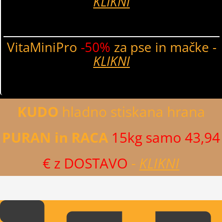
KLIKNI
VitaMiniPro
-50%
za pse in mačke
-
KLIKNI
KUDO
hladno stiskana hrana
PURAN in RACA
15kg samo 43,94
€ z DOSTAVO
-
KLIKNI