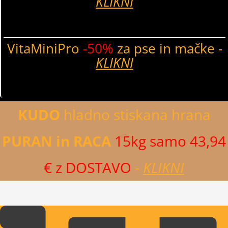
KLIKNI
VitaMiniPro
-50%
za pse in mačke
-
KLIKNI
KUDO
hladno stiskana hrana
PURAN in RACA
15kg samo 43,94
€ z DOSTAVO
-
KLIKNI