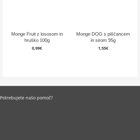
Monge Fruit z lososom in
Monge DOG s piščancem
hruško 100g
in sirom 95g
0,99
€
1,55
€
Potrebujete našo pomoč?