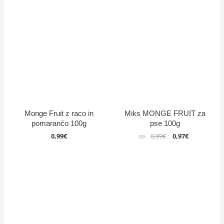
Monge Fruit z raco in
Miks MONGE FRUIT za
pomarančo 100g
pse 100g
Izvirna
Trenutna
0,99
€
0,99
€
0,97
€
OD:
cena
cena
je
je:
bila:
0,97€.
0,99€.