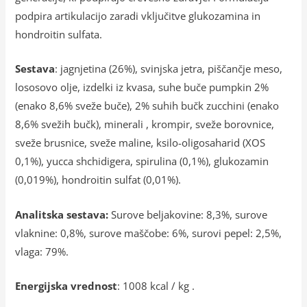
podpira artikulacijo zaradi vključitve glukozamina in
hondroitin sulfata.
Sestava
: jagnjetina (26%), svinjska jetra, piščančje meso,
lososovo olje, izdelki iz kvasa, suhe buče pumpkin 2%
(enako 8,6% sveže buče), 2% suhih bučk zucchini (enako
8,6% svežih bučk), minerali , krompir, sveže borovnice,
sveže brusnice, sveže maline, ksilo-oligosaharid (XOS
0,1%), yucca shchidigera, spirulina (0,1%), glukozamin
(0,019%), hondroitin sulfat (0,01%).
Analitska sestava:
Surove beljakovine: 8,3%, surove
vlaknine: 0,8%, surove maščobe: 6%, surovi pepel: 2,5%,
vlaga: 79%.
Energijska vrednost
: 1008 kcal / kg .