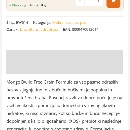
−
+
✓
Na zalogi
·
4,88
€
/kg
Šifra:
BW614
Kategorija:
Mokra hrana za pse
Oznaki:
brez žitaric
,
odrasli psi
EAN:
8009470012614
Opis
Dodatne podrobnosti
Monge Bwild Free Grain Formula za vse pasme odraslih
pasov z jagnjetino in z bučo in bučkami je popolna in
uravnotežena hrana. Posebej razvit za dobro počutje psov
vseh velikosti s pomočjo nadomestnih virov ogljikovih
hidratov, ki niso iz žitaric, kot so bučke in buča. Recept je
dopolnjen s ksilo-oligosaharidi (XOS), prebiotiki naslednje
generacije, ki podpirajo črevesno zdravje. Formulacija