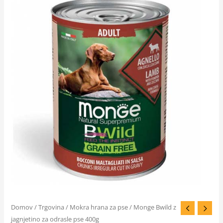
Domov
/
Trgovina
/
Mokra hrana za pse
/ Monge Bwild z
jagnjetino za odrasle pse 400g