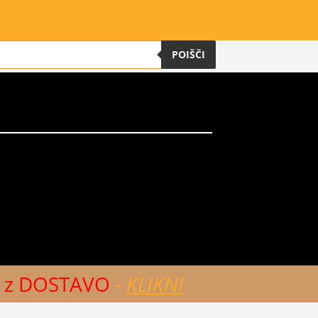
POIŠČI
€ z DOSTAVO
-
KLIKNI