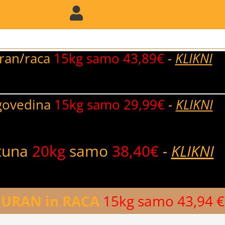
ran/raca
15kg samo 43,89€
-
KLIKNI
govedina
15kg samo 29,99€
-
KLIKNI
tuna
20kg
samo
38,40€
-
KLIKNI
URAN in RACA
15kg samo 43,94 