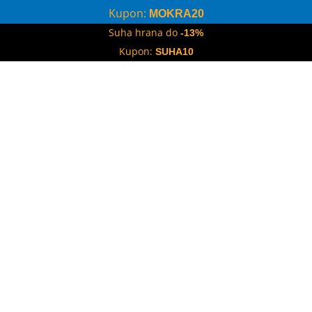
Kupon:
MOKRA20
Suha hrana do
-13%
Kupon:
SUHA10