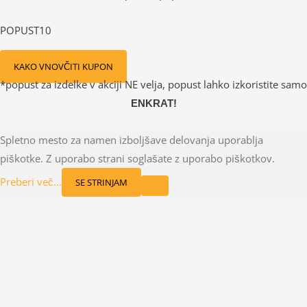
POPUST10
KAKO VNOVČITI KUPON
*popust za izdelke v akciji NE velja, popust lahko izkoristite samo
ENKRAT!
Spletno mesto za namen izboljšave delovanja uporablja
piškotke. Z uporabo strani soglašate z uporabo piškotkov.
Preberi več...
SE STRINJAM