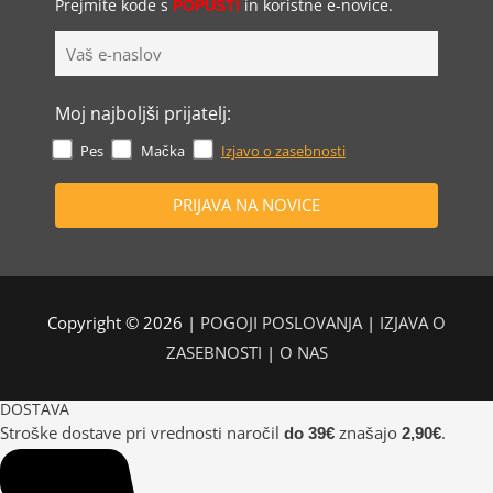
Prejmite kode s
in koristne e-novice.
POPUSTI
Moj najboljši prijatelj:
Pes
Mačka
Izjavo o zasebnosti
Copyright © 2026 |
POGOJI POSLOVANJA
|
IZJAVA O
ZASEBNOSTI
|
O NAS
DOSTAVA
Stroške dostave pri vrednosti naročil
znašajo
.
do 39€
2,90€