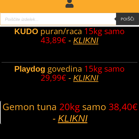
Products
search
POIŠČI
puran/raca
15kg samo
KUDO
43,89€
-
KLIKNI
govedina
15kg samo
Playdog
29,99€
-
KLIKNI
Gemon tuna
20kg
samo
38,40€
-
KLIKNI