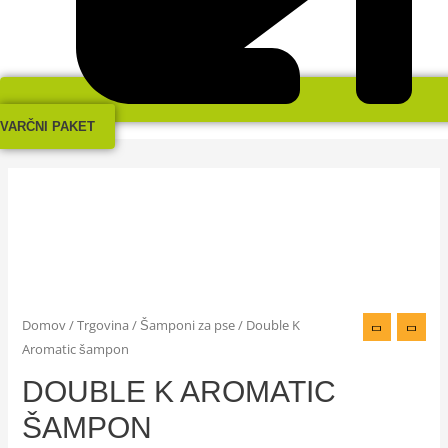
VARČNI PAKET
Domov
/
Trgovina
/
Šamponi za pse
/ Double K
Aromatic šampon
DOUBLE K AROMATIC
ŠAMPON