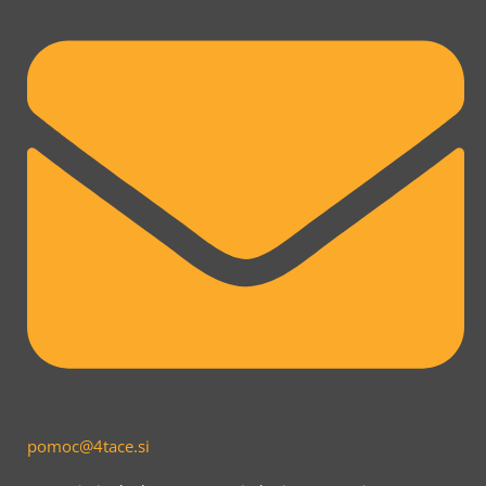
pomoc@4tace.si