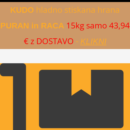
hladno stiskana hrana
KUDO
15kg samo 43,94
PURAN in RACA
€ z DOSTAVO
-
KLIKNI