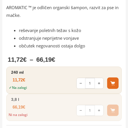
AROMATIC ™ je odličen organski šampon, razvit za pse in
mačke.
reševanje poletnih težav s kožo
odstranjuje neprijetne vonjave
občutek negovanosti ostaja dolgo
Cenovni
11,72
€
–
66,19
€
razpon:
240 ml
11,72
€
od
−
+
Na zalogi
✓
11,72€
3,8 l
do
66,19
€
−
+
Ni na zalogi
66,19€