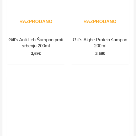
RAZPRODANO
RAZPRODANO
Gill’s Anti-Itch Šampon proti
Gill’s Alghe Protein šampon
srbenju 200ml
200ml
3,69
€
3,69
€