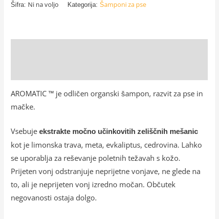
Ni na voljo
Šamponi za pse
Šifra:
Kategorija:
Opis
Dodatne podrobnosti
AROMATIC ™ je odličen organski šampon, razvit za pse in
mačke.
Vsebuje
ekstrakte močno učinkovitih zeliščnih mešanic
kot je limonska trava, meta, evkaliptus, cedrovina. Lahko
se uporablja za reševanje poletnih težavah s kožo.
Prijeten vonj odstranjuje neprijetne vonjave, ne glede na
to, ali je neprijeten vonj izredno močan. Občutek
negovanosti ostaja dolgo.