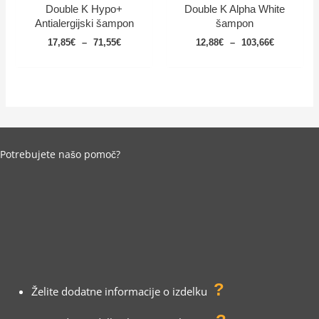
Double K Hypo+
Double K Alpha White
Antialergijski šampon
šampon
Cenovni
Cenovni
17,85
€
–
71,55
€
12,88
€
–
103,66
€
razpon:
razpon:
od
od
17,85€
12,88€
do
do
71,55€
103,66€
Potrebujete našo pomoč?
?
Želite dodatne informacije o izdelku