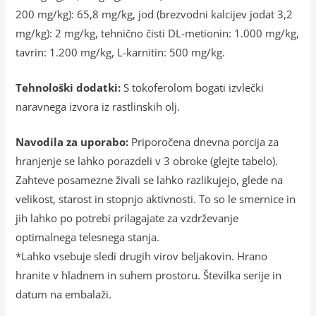
200 mg/kg): 65,8 mg/kg, jod (brezvodni kalcijev jodat 3,2
mg/kg): 2 mg/kg, tehnično čisti DL-metionin: 1.000 mg/kg,
tavrin: 1.200 mg/kg, L-karnitin: 500 mg/kg.
Tehnološki dodatki:
S tokoferolom bogati izvlečki
naravnega izvora iz rastlinskih olj.
Navodila za uporabo:
Priporočena dnevna porcija za
hranjenje se lahko porazdeli v 3 obroke (glejte tabelo).
Zahteve posamezne živali se lahko razlikujejo, glede na
velikost, starost in stopnjo aktivnosti. To so le smernice in
jih lahko po potrebi prilagajate za vzdrževanje
optimalnega telesnega stanja.
*Lahko vsebuje sledi drugih virov beljakovin. Hrano
hranite v hladnem in suhem prostoru. Številka serije in
datum na embalaži.