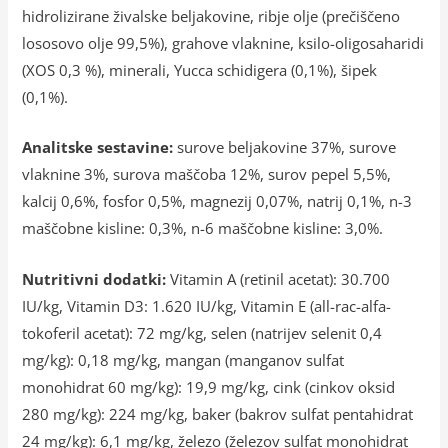
hidrolizirane živalske beljakovine, ribje olje (prečiščeno
lososovo olje 99,5%), grahove vlaknine, ksilo-oligosaharidi
(XOS 0,3 %), minerali, Yucca schidigera (0,1%), šipek
(0,1%).
Analitske sestavine:
surove beljakovine 37%, surove
vlaknine 3%, surova maščoba 12%, surov pepel 5,5%,
kalcij 0,6%, fosfor 0,5%, magnezij 0,07%, natrij 0,1%, n-3
maščobne kisline: 0,3%, n-6 maščobne kisline: 3,0%.
Nutritivni dodatki:
Vitamin A (retinil acetat): 30.700
IU/kg, Vitamin D3: 1.620 IU/kg, Vitamin E (all-rac-alfa-
tokoferil acetat): 72 mg/kg, selen (natrijev selenit 0,4
mg/kg): 0,18 mg/kg, mangan (manganov sulfat
monohidrat 60 mg/kg): 19,9 mg/kg, cink (cinkov oksid
280 mg/kg): 224 mg/kg, baker (bakrov sulfat pentahidrat
24 mg/kg): 6,1 mg/kg, železo (železov sulfat monohidrat