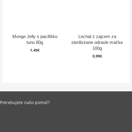
Monge Jelly s pacifiško
Lechat z zajcem za
tuno 80g
sterilizirane odrasle mačke
100g
1,45
€
0,99
€
Potrebujete našo pomoč?