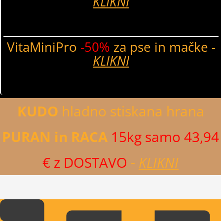
KLIKNI
VitaMiniPro
-50%
za pse in mačke
-
KLIKNI
KUDO
hladno stiskana hrana
PURAN in RACA
15kg samo 43,94
€ z DOSTAVO
-
KLIKNI