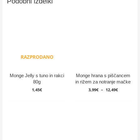
Podobni izdelki
RAZPRODANO
Monge Jelly s tuno in rakci
Monge hrana s piščancem
80g
in rižem za notranje mačke
Cenovni
1,45
€
3,99
€
–
12,49
€
razpon:
od
3,99€
do
12,49€