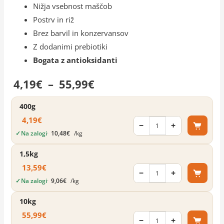
Nižja vsebnost maščob
Postrv in riž
Brez barvil in konzervansov
Z dodanimi prebiotiki
Bogata z antioksidanti
Cenovni
4,19
€
–
55,99
€
razpon:
400g
4,19
€
od
−
+
✓
Na zalogi
·
10,48
€
/kg
4,19€
1,5kg
do
13,59
€
−
+
55,99€
✓
Na zalogi
·
9,06
€
/kg
10kg
55,99
€
−
+