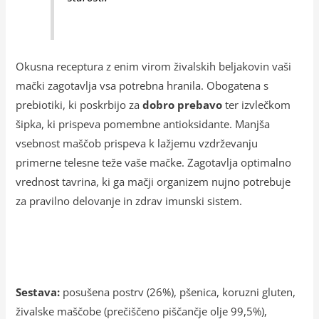
Okusna receptura z enim virom živalskih beljakovin vaši
mački zagotavlja vsa potrebna hranila. Obogatena s
prebiotiki, ki poskrbijo za
dobro prebavo
ter izvlečkom
šipka, ki prispeva pomembne antioksidante. Manjša
vsebnost maščob prispeva k lažjemu vzdrževanju
primerne telesne teže vaše mačke. Zagotavlja optimalno
vrednost tavrina, ki ga mačji organizem nujno potrebuje
za pravilno delovanje in zdrav imunski sistem.
Sestava:
posušena postrv (26%), pšenica, koruzni gluten,
živalske maščobe (prečiščeno piščančje olje 99,5%),