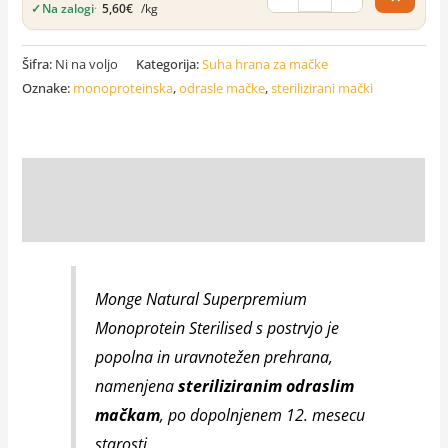
✓
Na zalogi
·
5,60
€
/kg
Šifra:
Ni na voljo
Kategorija:
Suha hrana za mačke
Oznake:
monoproteinska
,
odrasle mačke
,
sterilizirani mački
Opis
Dodatne podrobnosti
Monge Natural Superpremium
Monoprotein Sterilised s postrvjo je
popolna in uravnotežen prehrana,
namenjena
steriliziranim odraslim
mačkam
, po dopolnjenem 12. mesecu
starosti.