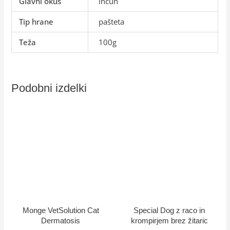
Glavni okus
inčun
Tip hrane
pašteta
Teža
100g
Podobni izdelki
Monge VetSolution Cat
Special Dog z raco in
Dermatosis
krompirjem brez žitaric