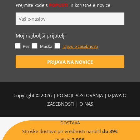
Prejmite kode s
POPUSTI
in koristne e-novice.
Moj najboljši prijatelj:
Pes
Mačka
Izjavo o zasebnosti
Copyright © 2026 |
POGOJI POSLOVANJA
|
IZJAVA O
ZASEBNOSTI
|
O NAS
DOSTAVA
Stroške dostave pri vrednosti naročil
do 39€
znašajo
2,90€
.