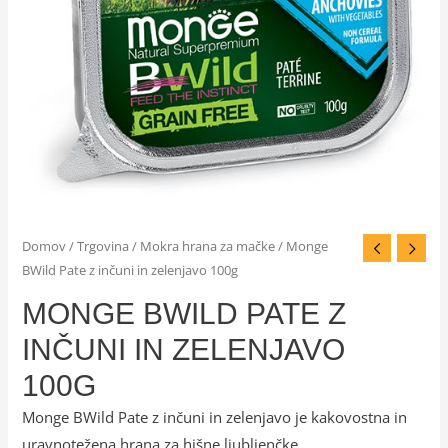
Domov
/
Trgovina
/
Mokra hrana za mačke
/ Monge
BWild Pate z inčuni in zelenjavo 100g
MONGE BWILD PATE Z
INČUNI IN ZELENJAVO
100G
Monge BWild Pate z inčuni in zelenjavo je kakovostna in
uravnotežena hrana za hišne ljubljenčke.