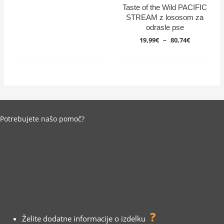
Taste of the Wild PACIFIC
STREAM z lososom za
odrasle pse
Cenovni
19,99
€
–
80,74
€
razpon:
od
19,99€
do
80,74€
Potrebujete našo pomoč?
?
Želite dodatne informacije o izdelku