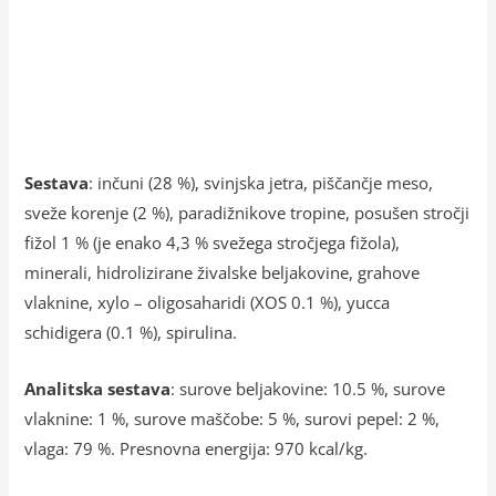
Sestava
: inčuni (28 %), svinjska jetra, piščančje meso,
sveže korenje (2 %), paradižnikove tropine, posušen stročji
fižol 1 % (je enako 4,3 % svežega stročjega fižola),
minerali, hidrolizirane živalske beljakovine, grahove
vlaknine, xylo – oligosaharidi (XOS 0.1 %), yucca
schidigera (0.1 %), spirulina.
Analitska sestava
: surove beljakovine: 10.5 %, surove
vlaknine: 1 %, surove maščobe: 5 %, surovi pepel: 2 %,
vlaga: 79 %. Presnovna energija: 970 kcal/kg.