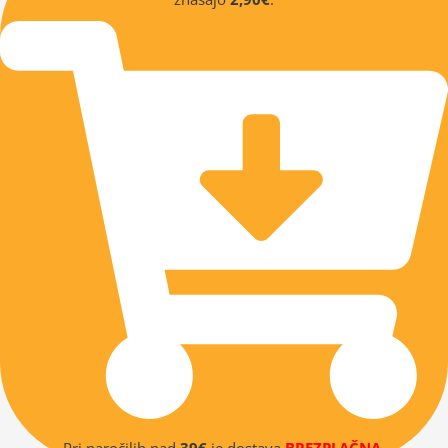
Pri naročilih nad
39€
je dostava
BREZPLAČNA
.