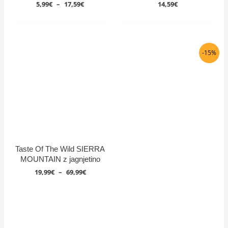
Cenovni
5,99
€
–
17,59
€
14,59
€
razpon:
od
5,99€
do
17,59€
-15%
Taste Of The Wild SIERRA
MOUNTAIN z jagnjetino
Cenovni
19,99
€
–
69,99
€
razpon:
od
19,99€
do
69,99€