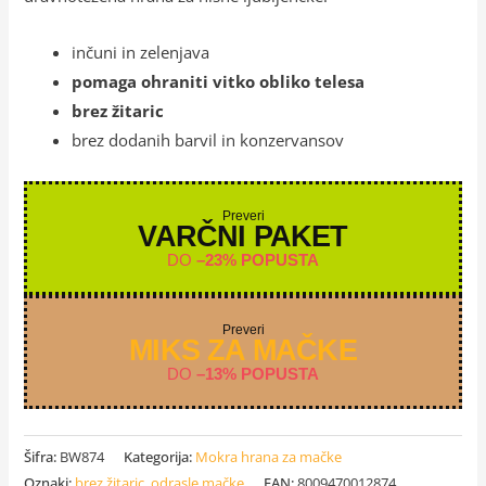
inčuni in zelenjava
pomaga ohraniti vitko obliko telesa
brez žitaric
brez dodanih barvil in konzervansov
Preveri
VARČNI PAKET
DO
–23% POPUSTA
Preveri
MIKS ZA MAČKE
DO
–13% POPUSTA
Šifra:
BW874
Kategorija:
Mokra hrana za mačke
Oznaki:
brez žitaric
,
odrasle mačke
EAN:
8009470012874