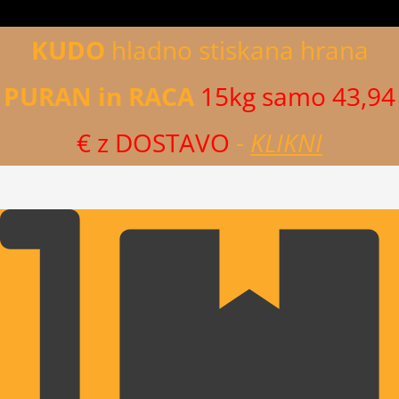
KUDO
hladno stiskana hrana
PURAN in RACA
15kg samo 43,94
€ z DOSTAVO
-
KLIKNI