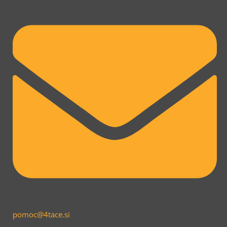
pomoc@4tace.si