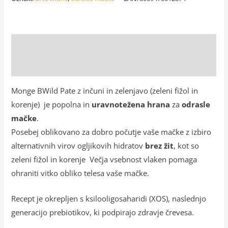
Opis
Dodatne podrobnosti
Monge BWild Pate z inčuni in zelenjavo (zeleni fižol in
korenje) je popolna in
uravnotežena hrana
za
odrasle
mačke
.
Posebej oblikovano za dobro počutje vaše mačke z izbiro
alternativnih virov ogljikovih hidratov
brez žit
, kot so
zeleni fižol in korenje Večja vsebnost vlaken pomaga
ohraniti vitko obliko telesa vaše mačke.
Recept je okrepljen s ksilooligosaharidi (XOS), naslednjo
generacijo prebiotikov, ki podpirajo zdravje črevesa.